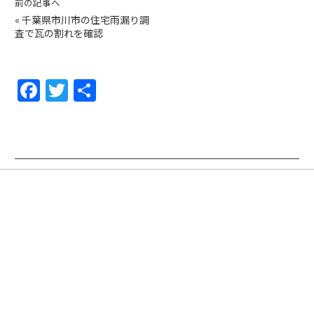
前の記事へ
«
千葉県市川市の住宅雨漏り調
査で瓦の割れを確認
F
T
共
a
w
有
c
itt
e
er
b
o
o
k