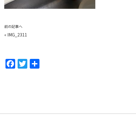
前の記事へ
«
IMG_2311
F
T
共
a
w
有
c
itt
e
er
b
o
o
k