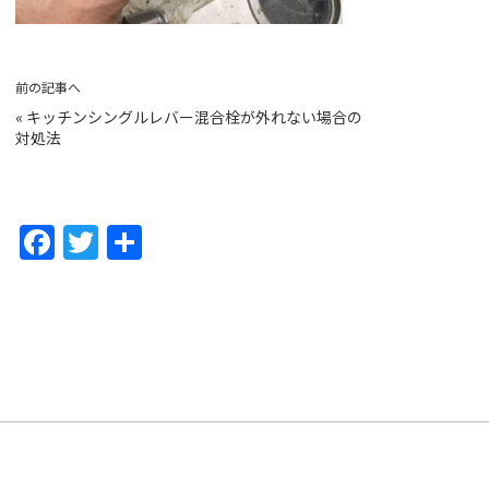
前の記事へ
«
キッチンシングルレバー混合栓が外れない場合の
対処法
F
T
共
a
w
有
c
itt
e
er
b
o
o
k