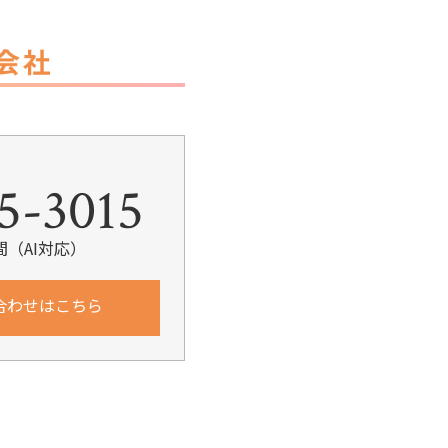
k
5-3015
間（AI対応）
合わせはこちら