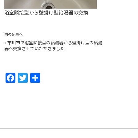
浴室隣接型から壁掛け型給湯器の交換
前の記事へ
«
市川市で浴室隣接型の給湯器から壁掛け型の給湯
器へ交換させていただきました
F
T
共
a
w
有
c
itt
e
er
b
o
o