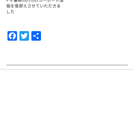
«
千葉県市川市のカーポート波
板を張替えさせていただきま
した
F
T
共
a
w
有
c
itt
e
er
b
o
o
k