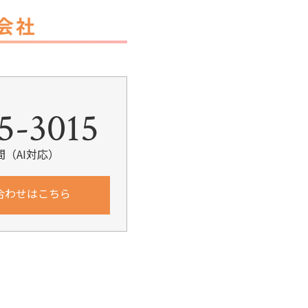
k
5-3015
間（AI対応）
合わせはこちら