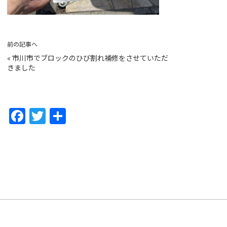
前の記事へ
«
市川市でブロックのひび割れ補修をさせていただ
きました
F
T
共
a
w
有
c
itt
e
er
b
o
o