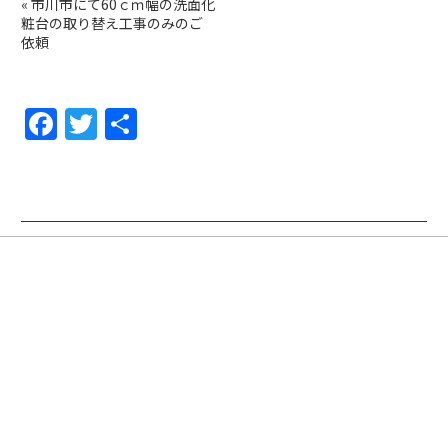
«
市川市にて60ｃｍ幅の洗面化
粧台の取り替え工事のみのご
依頼
F
T
共
a
w
有
c
itt
e
er
b
o
o
k