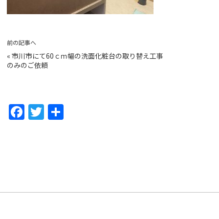
前の記事へ
«
市川市にて60ｃｍ幅の洗面化粧台の取り替え工事
のみのご依頼
F
T
共
a
w
有
c
itt
e
er
b
o
o