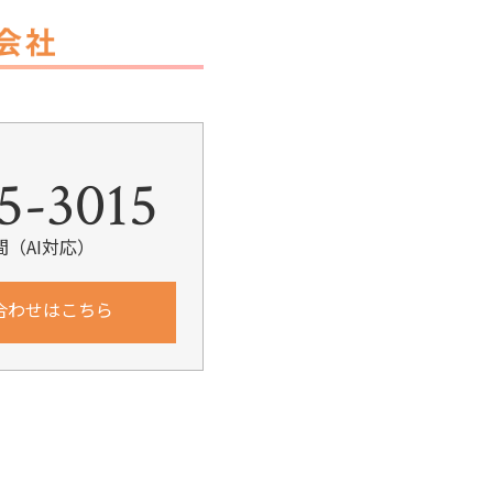
k
5-3015
間（AI対応）
合わせはこちら