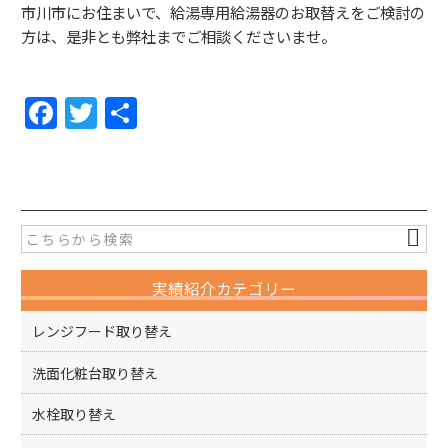
市川市にお住まいで、給湯専用給湯器のお取替えをご検討の
方は、是非とも弊社までご相談くださいませ。
F
T
共
a
w
有
c
itt
e
er
b
o
実績紹介カテゴリー
o
k
レンジフード取り替え
洗面化粧台取り替え
水栓取り替え