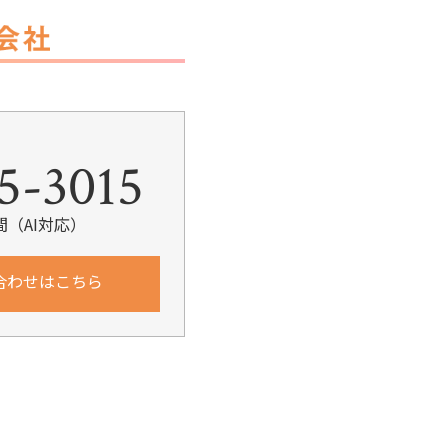
k
5-3015
間（AI対応）
合わせはこちら