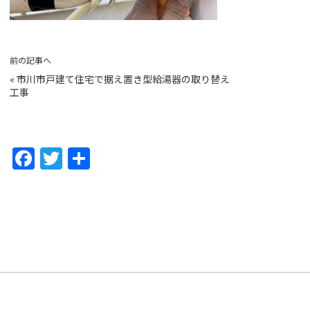
前の記事へ
«
市川市戸建て住宅で据え置き型給湯器の取り替え
工事
F
T
共
a
w
有
c
itt
e
er
b
o
o