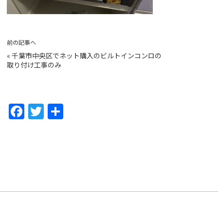
前の記事へ
«
千葉市中央区でネット購入のビルトインコンロの
取り付け工事のみ
F
T
共
a
w
有
c
itt
e
er
b
o
o