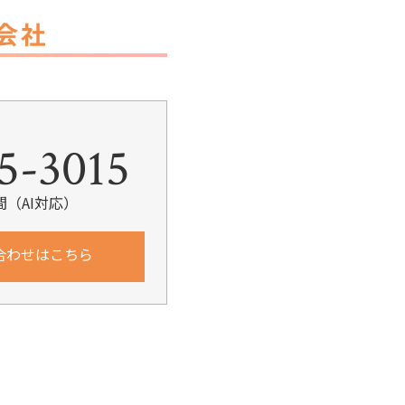
k
5-3015
間（AI対応）
合わせはこちら