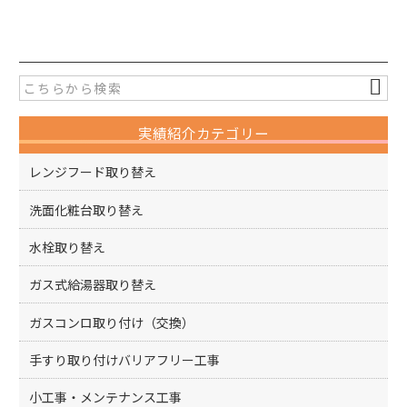
a
w
有
c
itt
e
er
b
o
実績紹介カテゴリー
o
k
レンジフード取り替え
洗面化粧台取り替え
水栓取り替え
ガス式給湯器取り替え
ガスコンロ取り付け（交換）
手すり取り付けバリアフリー工事
小工事・メンテナンス工事