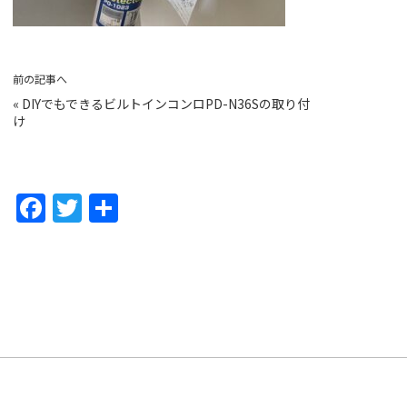
前の記事へ
«
DIYでもできるビルトインコンロPD-N36Sの取り付
け
F
T
共
a
w
有
c
itt
e
er
b
o
o