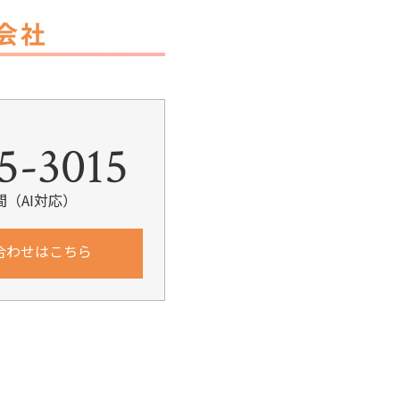
k
5-3015
間（AI対応）
合わせはこちら