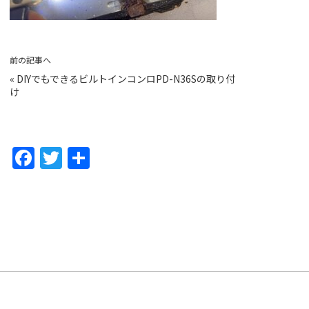
前の記事へ
«
DIYでもできるビルトインコンロPD-N36Sの取り付
け
F
T
共
a
w
有
c
itt
e
er
b
o
o