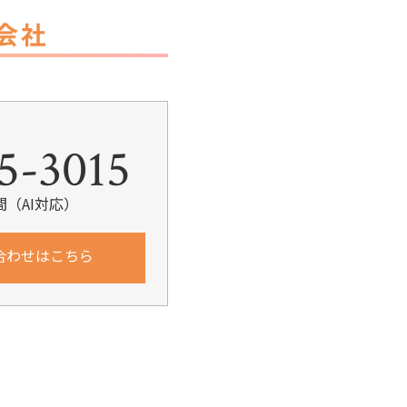
k
5-3015
間（AI対応）
合わせはこちら